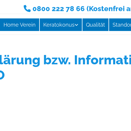
0800 222 78 66
(Kostenfrei 

Home Verein
Keratokonus
Qualität
Stando
lärung bzw. Informat
O