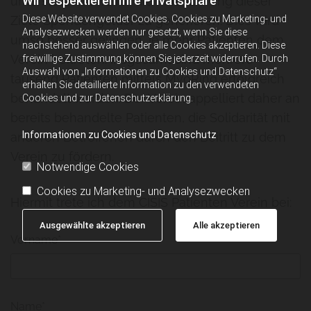
Wir respektieren Ihre Privatsphäre
unterstützen und für die Finanzierung dieser
Ziele Spendengelder zu generieren. Dies wird
Diese Website verwendet Cookies. Cookies zu Marketing- und
Analysezwecken werden nur gesetzt, wenn Sie diese
umso besser gelingen, je mehr Patienten dem
nachstehend auswählen oder alle Cookies akzeptieren. Diese
Verein beitreten. Insgesamt sind mehrere
freiwillige Zustimmung können Sie jederzeit widerrufen. Durch
Auswahl von „Informationen zu Cookies und Datenschutz“
tausend Patienten mittels MyoRing erfolgreich
erhalten Sie detaillierte Information zu den verwendeten
behandelt worden. Der Verein appelliert daher an
Cookies und zur Datenschutzerklärung.
bereits behandelte Patienten, die Solidarität mit
Informationen zu Cookies und Datenschutz
anderen Betroffenen durch den Beitritt zu dem
Verein zu fördern.
Notwendige Cookies
Cookies zu Marketing- und Analysezwecken
Hiermit trete ich dem CISIS Patienten Verein bei:
Ausgewählte akzeptieren
Alle akzeptieren
Vorname*
Name*