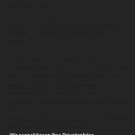
Angehörige (Eltern).
Es werden keine Mitgliedsbeiträge eingehoben.
Der Verein finanziert sich ausschließlich durch
Spenden.
Ziel des Vereins ist es, Patienten die an
Keratokonus leiden und sich einer MyoRing oder
KERALUX Behandlung unterzogen haben oder
unterziehen wollen, etwa gegenüber
Krankenkassen zu unterstützen, den
Keratokonus und die Behandlungsmöglichkeiten
in der
Öffentlichkeit bekannt zu machen, die Schaffung
besonderer Behandlungszentren zu